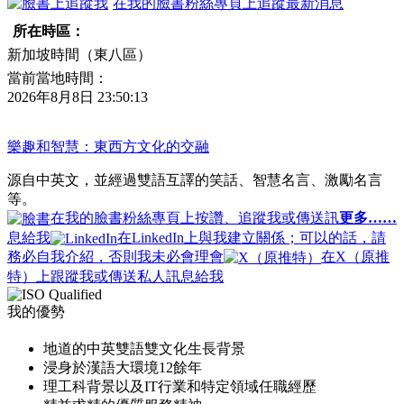
在我的臉書粉絲專頁上追蹤最新消息
所在時區：
新加坡時間（東八區）
當前當地時間：
2026年8月8日 23:50:13
樂趣和智慧：東西方文化的交融
源自中英文，並經過雙語互譯的笑話、智慧名言、激勵名言
等。
在我的臉書粉絲專頁上按讚、追蹤我或傳送訊
更多……
息給我
在LinkedIn上與我建立關係；可以的話，請
務必自我介紹，否則我未必會理會
在X（原推
特）上跟蹤我或傳送私人訊息給我
我的優勢
地道的中英雙語雙文化生長背景
浸身於漢語大環境12餘年
理工科背景以及IT行業和特定領域任職經歷