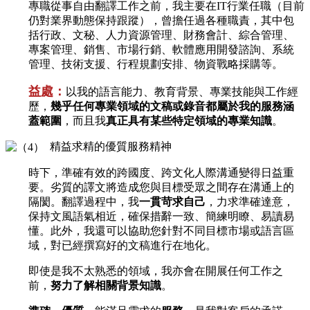
專職從事自由翻譯工作之前，我主要在IT行業任職（目前
仍對業界動態保持跟蹤），曾擔任過各種職責，其中包
括行政、文秘、人力資源管理、財務會計、綜合管理、
專案管理、銷售、市場行銷、軟體應用開發諮詢、系統
管理、技術支援、行程規劃安排、物資戰略採購等。
益處：
以我的語言能力、教育背景、專業技能與工作經
歷，
幾乎任何專業領域的文稿或錄音都屬於我的服務涵
蓋範圍
，而且我
真正具有某些特定領域的專業知識
。
精益求精的優質服務精神
時下，準確有效的跨國度、跨文化人際溝通變得日益重
要。劣質的譯文將造成您與目標受眾之間存在溝通上的
隔閡。翻譯過程中，我
一貫苛求自己
，力求準確達意，
保持文風語氣相近，確保措辭一致、簡練明瞭、易讀易
懂。此外，我還可以協助您針對不同目標市場或語言區
域，對已經撰寫好的文稿進行在地化。
即使是我不太熟悉的領域，我亦會在開展任何工作之
前，
努力了解相關背景知識
。