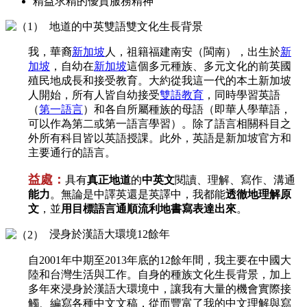
精益求精的優質服務精神
地道的中英雙語雙文化生長背景
我，華裔
新加坡
人，祖籍福建南安（閩南），出生於
新
加坡
，自幼在
新加坡
這個多元種族、多元文化的前英國
殖民地成長和接受教育。大約從我這一代的本土新加坡
人開始，所有人皆自幼接受
雙語教育
，同時學習英語
（
第一語言
）和各自所屬種族的母語（即華人學華語，
可以作為第二或第一語言學習）。除了語言相關科目之
外所有科目皆以英語授課。此外，英語是新加坡官方和
主要通行的語言。
益處：
具有
真正地道
的
中英文
閱讀、理解、寫作、溝通
能力
。無論是中譯英還是英譯中，我都能
透徹地理解原
文
，並
用目標語言通順流利地書寫表達出來
。
浸身於漢語大環境12餘年
自2001年中期至2013年底的12餘年間，我主要在中國大
陸和台灣生活與工作。自身的種族文化生長背景，加上
多年來浸身於漢語大環境中，讓我有大量的機會實際接
觸、編寫各種中文文稿，從而豐富了我的中文理解與寫