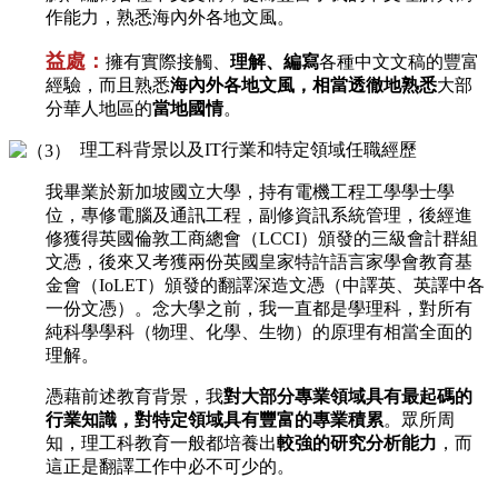
作能力，熟悉海內外各地文風。
益處：
擁有實際接觸、
理解、編寫
各種中文文稿的豐富
經驗，而且熟悉
海內外各地文風，相當透徹地熟悉
大部
分華人地區的
當地國情
。
理工科背景以及IT行業和特定領域任職經歷
我畢業於新加坡國立大學，持有電機工程工學學士學
位，專修電腦及通訊工程，副修資訊系統管理，後經進
修獲得英國倫敦工商總會（LCCI）頒發的三級會計群組
文憑，後來又考獲兩份英國皇家特許語言家學會教育基
金會（IoLET）頒發的翻譯深造文憑（中譯英、英譯中各
一份文憑）。念大學之前，我一直都是學理科，對所有
純科學學科（物理、化學、生物）的原理有相當全面的
理解。
憑藉前述教育背景，我
對大部分專業領域具有最起碼的
行業知識，對特定領域具有豐富的專業積累
。眾所周
知，理工科教育一般都培養出
較強的研究分析能力
，而
這正是翻譯工作中必不可少的。